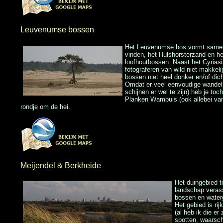
Leuvenumse bossen
Het Leuvenumse bos vormt samen m
vinden, het Hulshorsterzand en h
loofhoutbossen. Naast het Cyriasi
fotograferen van wild niet makkeli
bossen niet heel donker en/of dich
Omdat er veel eenvoudige wandelp
schijnen er wel te zijn) heb je to
Planken Wambuis (ook allebei van 
rondje om de hei.
Meijendel & Berkheide
Het duingebied t
landschap veras
bossen en water
Het gebied is ri
(al heb ik die e
spotten, waarsch